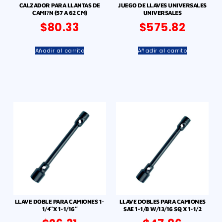
CALZADOR PARA LLANTAS DE
JUEGO DE LLAVES UNIVERSALES
CAMI?N (57 A 62 CM)
UNIVERSALES
$
80.33
$
575.82
Añadir al carrito
Añadir al carrito
LLAVE DOBLE PARA CAMIONES 1-
LLAVE DOBLES PARA CAMIONES
1/4″X 1-1/16″
SAE 1-1/8 W/13/16 SQ X 1-1/2