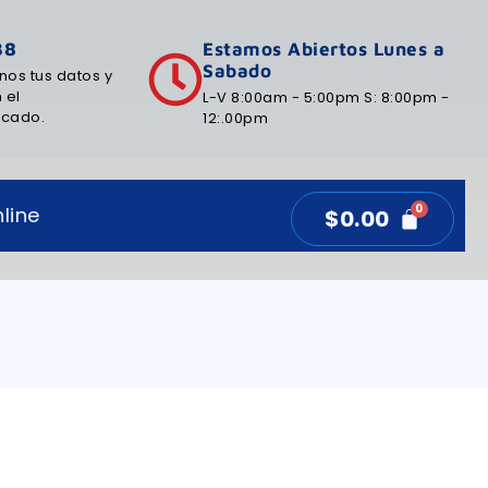
38
Estamos Abiertos Lunes a
Sabado
nos tus datos y
 el
L-V 8:00am - 5:00pm S: 8:00pm -
icado.
12:.00pm
line
$
0.00