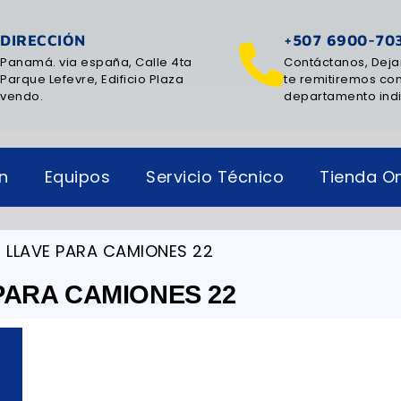
DIRECCIÓN
+507 6900-70
Panamá. via españa, Calle 4ta
Contáctanos, Deja
Parque Lefevre, Edificio Plaza
te remitiremos con
vendo.
departamento ind
ón
Equipos
Servicio Técnico
Tienda On
 LLAVE PARA CAMIONES 22
PARA CAMIONES 22