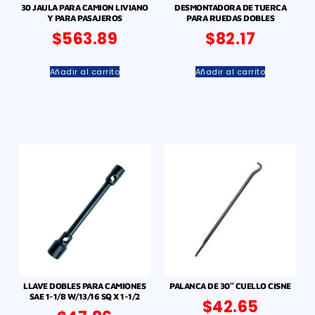
30 JAULA PARA CAMION LIVIANO
DESMONTADORA DE TUERCA
Y PARA PASAJEROS
PARA RUEDAS DOBLES
$
563.89
$
82.17
Añadir al carrito
Añadir al carrito
LLAVE DOBLES PARA CAMIONES
PALANCA DE 30″ CUELLO CISNE
SAE 1-1/8 W/13/16 SQ X 1-1/2
$
42.65