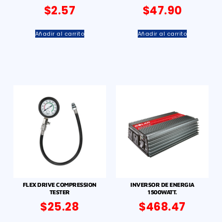
$
2.57
$
47.90
Añadir al carrito
Añadir al carrito
FLEX DRIVE COMPRESSION
INVERSOR DE ENERGIA
TESTER
1500WATT.
$
25.28
$
468.47