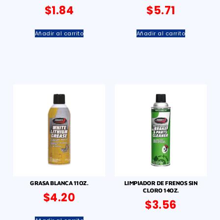
$
1.84
$
5.71
Añadir al carrito
Añadir al carrito
GRASA BLANCA 11OZ.
LIMPIADOR DE FRENOS SIN
CLORO 14OZ.
$
4.20
$
3.56