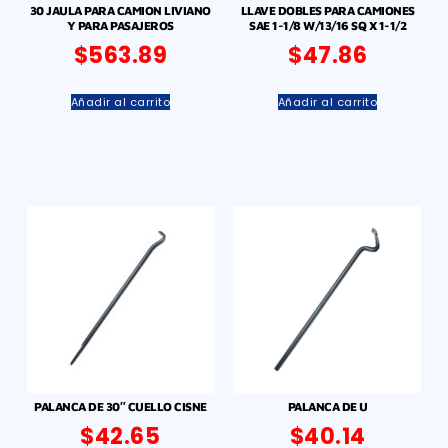
30 JAULA PARA CAMION LIVIANO
LLAVE DOBLES PARA CAMIONES
Y PARA PASAJEROS
SAE 1-1/8 W/13/16 SQ X 1-1/2
$
563.89
$
47.86
Añadir al carrito
Añadir al carrito
PALANCA DE 30″ CUELLO CISNE
PALANCA DE U
$
42.65
$
40.14