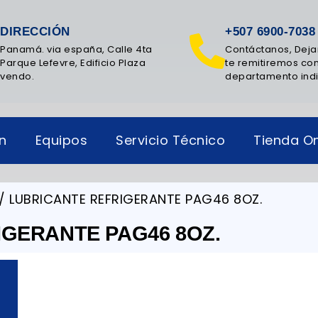
DIRECCIÓN
+507 6900-7038
Panamá. via españa, Calle 4ta
Contáctanos, Deja
Parque Lefevre, Edificio Plaza
te remitiremos con
vendo.
departamento ind
ón
Equipos
Servicio Técnico
Tienda On
/ LUBRICANTE REFRIGERANTE PAG46 8OZ.
GERANTE PAG46 8OZ.