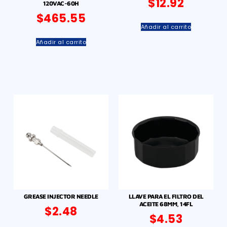
$
12.92
120VAC-60H
$
465.55
Añadir al carrito
Añadir al carrito
GREASE INJECTOR NEEDLE
LLAVE PARA EL FILTRO DEL
ACEITE 68MM, 14FL
$
2.48
$
4.53