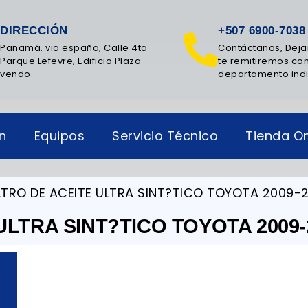
DIRECCIÓN
+507 6900-7038
Panamá. via españa, Calle 4ta
Contáctanos, Deja
Parque Lefevre, Edificio Plaza
te remitiremos con
vendo.
departamento ind
ón
Equipos
Servicio Técnico
Tienda On
LTRO DE ACEITE ULTRA SINT?TICO TOYOTA 2009-2
ULTRA SINT?TICO TOYOTA 2009-