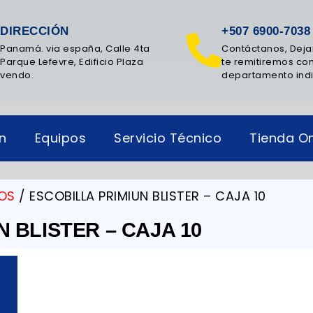
DIRECCIÓN
+507 6900-7038
Panamá. via españa, Calle 4ta
Contáctanos, Deja
Parque Lefevre, Edificio Plaza
te remitiremos con
vendo.
departamento ind
ón
Equipos
Servicio Técnico
Tienda On
OS
/ ESCOBILLA PRIMIUN BLISTER – CAJA 10
 BLISTER – CAJA 10