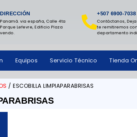
DIRECCIÓN
+507 6900-7038
Panamá. via españa, Calle 4ta
Contáctanos, Deja
Parque Lefevre, Edificio Plaza
te remitiremos con
vendo.
departamento ind
ón
Equipos
Servicio Técnico
Tienda On
OS
/ ESCOBILLA LIMPIAPARABRISAS
APARABRISAS