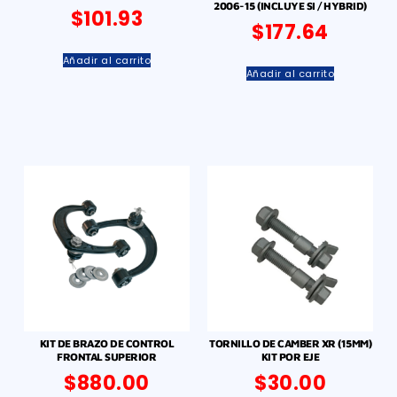
2006-15 (INCLUYE SI / HYBRID)
$
101.93
$
177.64
Añadir al carrito
Añadir al carrito
KIT DE BRAZO DE CONTROL
TORNILLO DE CAMBER XR (15MM)
FRONTAL SUPERIOR
KIT POR EJE
$
880.00
$
30.00