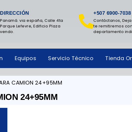
DIRECCIÓN
+507 6900-7038
Panamá. via españa, Calle 4ta
Contáctanos, Deja
Parque Lefevre, Edificio Plaza
te remitiremos con
vendo.
departamento ind
ón
Equipos
Servicio Técnico
Tienda On
PARA CAMION 24+95MM
MION 24+95MM