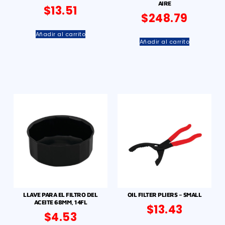
AIRE
$
13.51
$
248.79
Añadir al carrito
Añadir al carrito
LLAVE PARA EL FILTRO DEL
OIL FILTER PLIERS – SMALL
ACEITE 68MM, 14FL
$
13.43
$
4.53