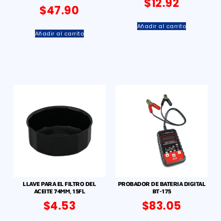
$
12.92
$
47.90
Añadir al carrito
Añadir al carrito
LLAVE PARA EL FILTRO DEL
PROBADOR DE BATERIA DIGITAL
ACEITE 74MM, 15FL
BT-175
$
4.53
$
83.05