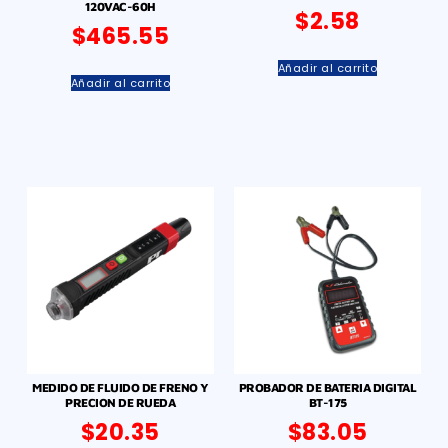
120VAC-60H
$
2.58
$
465.55
Añadir al carrito
Añadir al carrito
MEDIDO DE FLUIDO DE FRENO Y
PROBADOR DE BATERIA DIGITAL
PRECION DE RUEDA
BT-175
$
20.35
$
83.05