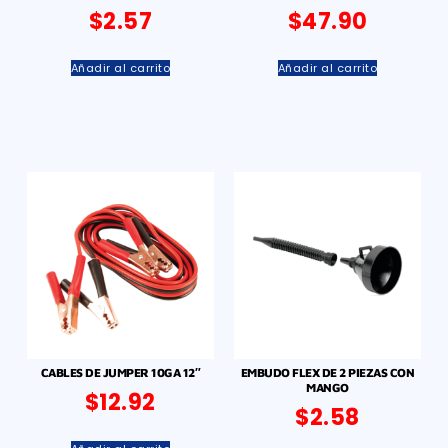
$
2.57
$
47.90
Añadir al carrito
Añadir al carrito
CABLES DE JUMPER 10GA 12″
EMBUDO FLEX DE 2 PIEZAS CON
MANGO
$
12.92
$
2.58