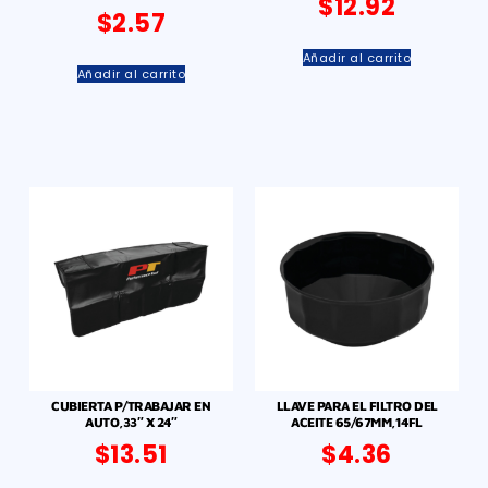
$
12.92
$
2.57
Añadir al carrito
Añadir al carrito
CUBIERTA P/TRABAJAR EN
LLAVE PARA EL FILTRO DEL
AUTO,33″ X 24″
ACEITE 65/67MM,14FL
$
13.51
$
4.36