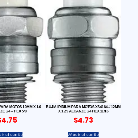
 PARA MOTOS 10MM X 1.0
BUJIA IRIDIUM PARA MOTOS XS4164 // 12MM
E 3/4 – HEX 5/8
X 1.25 ALCANZE 3/4 HEX 11/16
$
4.75
$
4.73
ir al carrito
Añadir al carrito