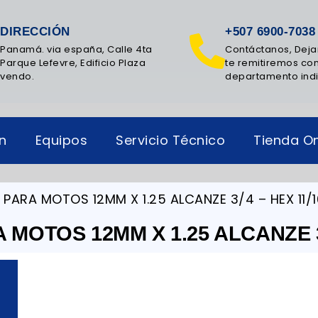
DIRECCIÓN
+507 6900-7038
Panamá. via españa, Calle 4ta
Contáctanos, Deja
Parque Lefevre, Edificio Plaza
te remitiremos con
vendo.
departamento ind
ón
Equipos
Servicio Técnico
Tienda On
M PARA MOTOS 12MM X 1.25 ALCANZE 3/4 – HEX 11/1
A MOTOS 12MM X 1.25 ALCANZE 3/