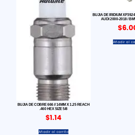
BUJIA DE IRIDIUM XP3924
AUDI 2000-2018 / B
$
6.0
Añadir al ca
BUJIA DE COBRE 666 // 14MM X 1.25 REACH
.460 HEX SIZE 5/8
$
1.14
Añadir al carrito