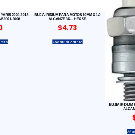
 YARIS 2004-2018
BUJIA IRIDIUM PARA MOTOS 10MM X 1.0
MW 2001-2008
ALCANZE 3/4 – HEX 5/8
0
$
4.73
rrito
Añadir al carrito
BUJIA IRIDIUM
ALCANZ
Añad