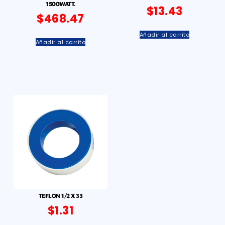
1500WATT.
$
13.43
$
468.47
Añadir al carrito
Añadir al carrito
TEFLON 1/2 X 33
$
1.31