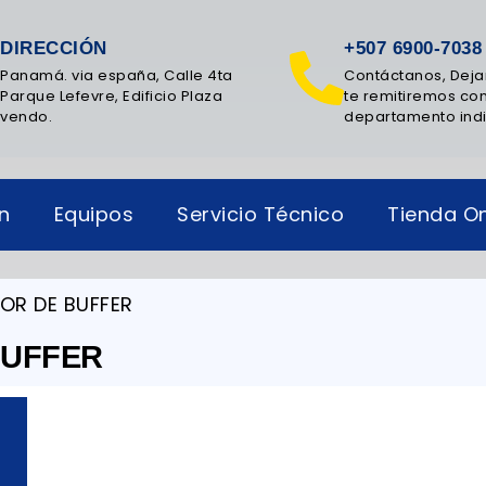
DIRECCIÓN
+507 6900-7038
Panamá. via españa, Calle 4ta
Contáctanos, Deja
Parque Lefevre, Edificio Plaza
te remitiremos con
vendo.
departamento ind
ón
Equipos
Servicio Técnico
Tienda On
OR DE BUFFER
BUFFER