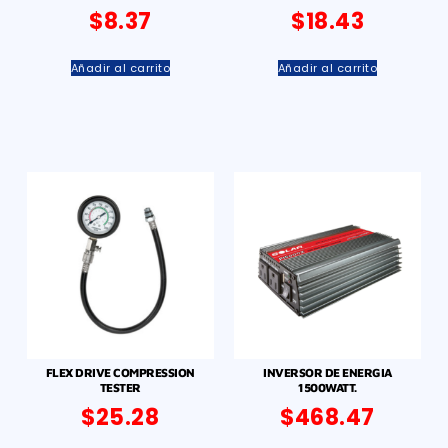
$
8.37
$
18.43
Añadir al carrito
Añadir al carrito
FLEX DRIVE COMPRESSION
INVERSOR DE ENERGIA
TESTER
1500WATT.
$
25.28
$
468.47