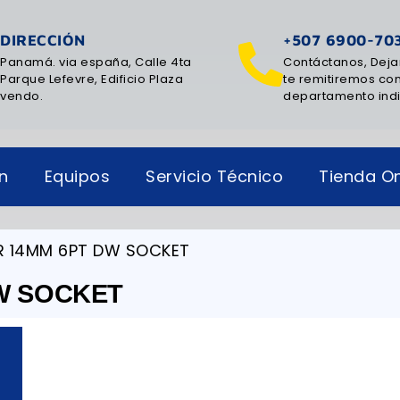
DIRECCIÓN
+507 6900-70
Panamá. via españa, Calle 4ta
Contáctanos, Deja
Parque Lefevre, Edificio Plaza
te remitiremos con
vendo.
departamento ind
ón
Equipos
Servicio Técnico
Tienda On
DR 14MM 6PT DW SOCKET
DW SOCKET