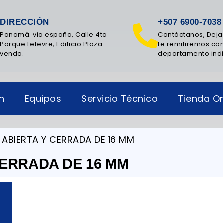
DIRECCIÓN
+507 6900-7038
Panamá. via españa, Calle 4ta
Contáctanos, Deja
Parque Lefevre, Edificio Plaza
te remitiremos con
vendo.
departamento ind
ón
Equipos
Servicio Técnico
Tienda On
 ABIERTA Y CERRADA DE 16 MM
CERRADA DE 16 MM