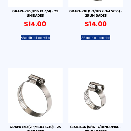
GRAPA #12 (9/16 X1-1/4) – 25
GRAPA #36 (1-3/16X2-3/4 5736) –
UNIDADES
25 UNIDADES
$
14.00
$
14.00
Añadir al carrito
Añadir al carrito
GRAPA #40 (2-1/16X3 5740) – 25
GRAPA #6 (5/16 -7/8) NORMAL –